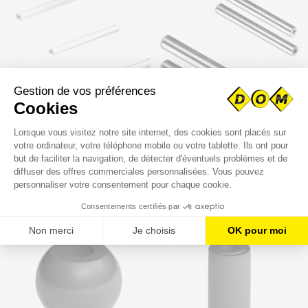
GUIDES PRODUIT
ROULEAU POUR MODULE
EXTRUDÉS EN ROULEAUX
DE TRANSFERT
884,19 €
13,95 €