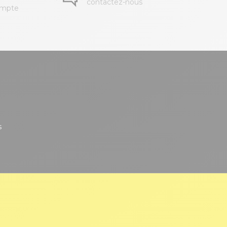
contactez-nous
ompte
s