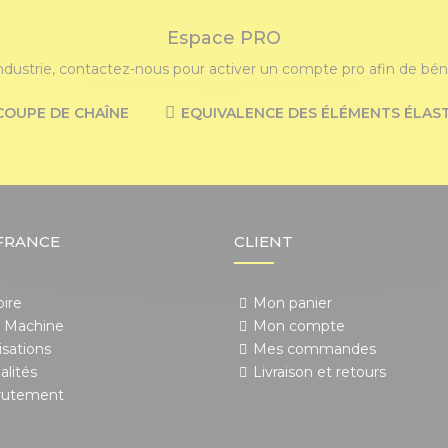
Espace PRO
industrie, contactez-nous pour activer un compte pro afin de bénéf
COUPE DE CHAÎNE
EQUIVALENCE DES ÉLÉMENTS ÉLAS
FRANCE
CLIENT
oire
Mon panier
 Machine
Mon compte
isations
Mes commandes
alités
Livraison et retours
rutement