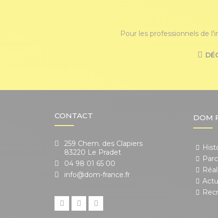
Pour les professionnels de l'
DÉ
CONTACT
DOM 
259 Chem. des Clapiers
Hist
83220 Le Pradet
Parc
04 98 01 65 00
Réal
info@dom-france.fr
Actu
Rec