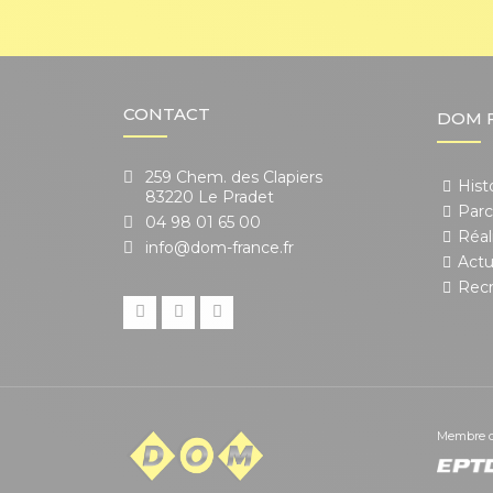
CONTACT
DOM 
259 Chem. des Clapiers
Hist
83220 Le Pradet
Parc
04 98 01 65 00
Réal
info@dom-france.fr
Actu
Rec
Membre 