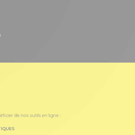
s
icier de nos outils en ligne :
TIQUES