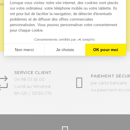
our un traitement rapide de votre demande par notre bureau
SERVICE CLIENT
PAIEMENT SÉCUR
04 98 01 65 00
par carte bancaire
Lundi au Vendredi
ou paiement en c
8h-12h / 13h30-17h