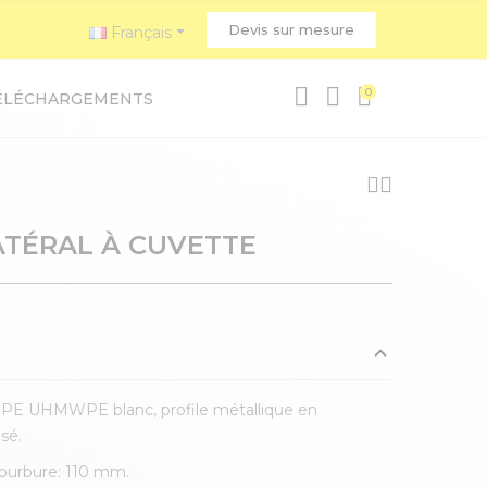
Devis sur mesure
Français
0
ÉLÉCHARGEMENTS
ATÉRAL À CUVETTE
n PE UHMWPE blanc, profile métallique en
sé.
ourbure: 110 mm.