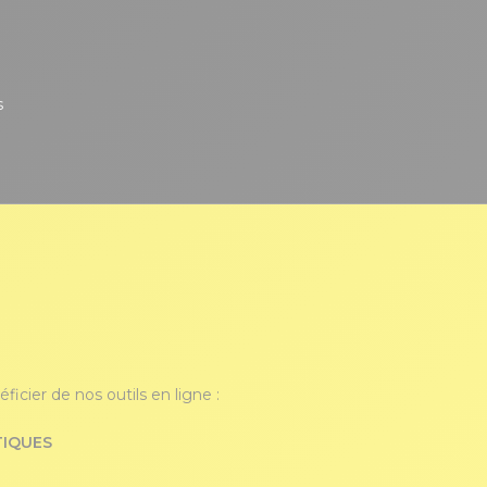
s
icier de nos outils en ligne :
TIQUES