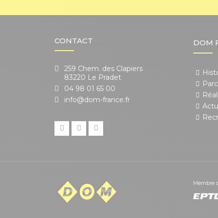
CONTACT
DOM 
259 Chem. des Clapiers
Hist
83220 Le Pradet
Parc
04 98 01 65 00
Réal
info@dom-france.fr
Actu
Rec
Membre 