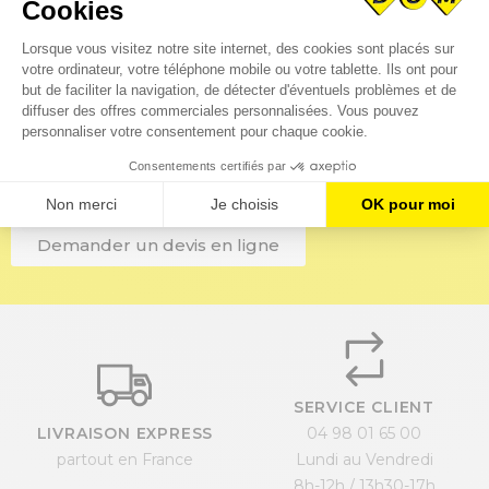
Vous avez besoin de pièces
spécifiques ?
Téléchargez immédiatement vos fichiers CAO pour un
traitement rapide de votre demande par notre bureau
d’étude.
Demander un devis en ligne
SERVICE CLIENT
LIVRAISON EXPRESS
04 98 01 65 00
partout en France
Lundi au Vendredi
8h-12h / 13h30-17h