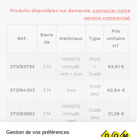
Produits disponibles sur demande,
contacter notre
service commercial.
Prix
Barre
Réf.
Matériaux
Type
unitaire
P
de
HT
HMWPE
Profil
373/83733
3 M
extrudé
+
93,91 €
2.
vert + inox
Guide
Profil
373/84303
3 M
Inox
62,64 €
1.
seul
HMWPE
Guide
373/83882
3 M
extrudé
31,28 €
0.
seul
vert