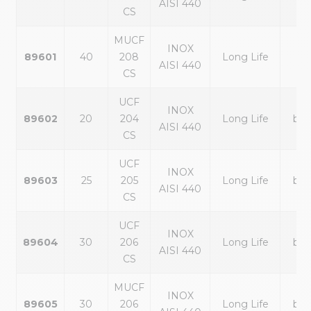
AISI 440
CS
MUCF
INOX
89601
40
208
Long Life
noi
AISI 440
CS
UCF
INOX
89602
20
204
Long Life
bla
AISI 440
CS
UCF
INOX
89603
25
205
Long Life
bla
AISI 440
CS
UCF
INOX
89604
30
206
Long Life
bla
AISI 440
CS
MUCF
INOX
89605
30
206
Long Life
bla