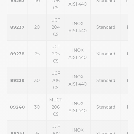
85263
40
208
Standard
bla
AISI 440
CS
UCF
INOX
89237
20
204
Standard
ble
AISI 440
CS
UCF
INOX
89238
25
205
Standard
ble
AISI 440
CS
UCF
INOX
89239
30
206
Standard
ble
AISI 440
CS
MUCF
INOX
89240
30
206
Standard
ble
AISI 440
CS
UCF
INOX
89241
35
207
Standard
ble