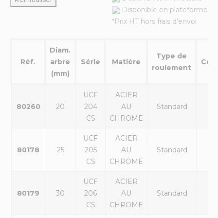
Disponible en plateforme
*Prix HT hors frais d’envoi
Diam.
Type de
Réf.
arbre
Série
Matière
Colo
roulement
(mm)
UCF
ACIER
80260
20
204
AU
Standard
noi
CS
CHROME
UCF
ACIER
80178
25
205
AU
Standard
noi
CS
CHROME
UCF
ACIER
80179
30
206
AU
Standard
noi
CS
CHROME