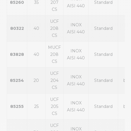
85260
35
207
Standard
noi
AISI 440
CS
UCF
INOX
80322
40
208
Standard
noi
AISI 440
CS
MUCF
INOX
83828
40
208
Standard
noi
AISI 440
CS
UCF
INOX
85254
20
204
Standard
bla
AISI 440
CS
UCF
INOX
85255
25
205
Standard
bla
AISI 440
CS
UCF
INOX