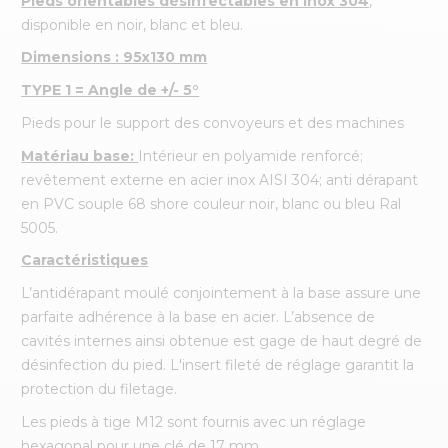
Pieds
orientables désinfectables en inox 304
,
disponible en noir, blanc et bleu.
Dimensions : 95x130 mm
TYPE 1 = Angle de +/- 5°
Pieds pour le support des convoyeurs et des machines
Matériau base:
Intérieur en polyamide renforcé;
revêtement externe en acier inox AISI 304; anti dérapant
en PVC souple 68 shore couleur noir, blanc ou bleu Ral
5005.
Caractéristiques
L’antidérapant moulé conjointement à la base assure une
parfaite adhérence à la base en acier. L’absence de
cavités internes ainsi obtenue est gage de haut degré de
désinfection du pied. L'insert fileté de réglage garantit la
protection du filetage.
Les pieds à tige M12 sont fournis avec un réglage
hexagonal pour une clé de 17 mm.