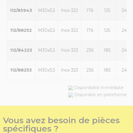
112/85943
M30x3,5
Inox 322
176
125
24
112/88252
M30x3,5
Inox 322
176
125
24
112/84223
M30x3,5
Inox 323
236
185
24
112/88253
M30x3,5
Inox 323
236
185
24
Disponibilité immédiate
Disponible en plateforme
Vous avez besoin de pièces
spécifiques ?