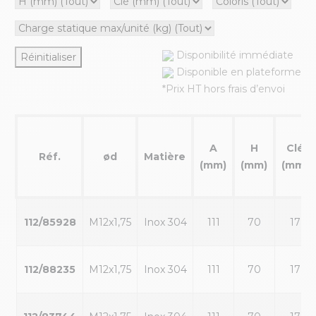
Disponibilité immédiate
Réinitialiser
Disponible en plateforme
*Prix HT hors frais d’envoi
A
H
Clé
Réf.
ød
Matière
(mm)
(mm)
(mm)
112/85928
M12x1,75
Inox 304
111
70
17
112/88235
M12x1,75
Inox 304
111
70
17