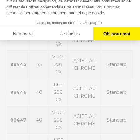
MUCF
ACIER AU
p
88443
30
206
Standard
CHROME
ex
CX
UCF
ACIER AU
p
88444
35
207
Standard
CHROME
ex
CX
MUCF
ACIER AU
p
88445
35
207
Standard
CHROME
ex
CX
UCF
ACIER AU
p
88446
40
208
Standard
CHROME
ex
CX
MUCF
ACIER AU
p
88447
40
208
Standard
CHROME
ex
CX