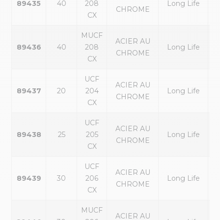
89435
40
208
Long Life
CHROME
ex
CX
MUCF
ACIER AU
p
89436
40
208
Long Life
CHROME
ex
CX
UCF
ACIER AU
p
89437
20
204
Long Life
CHROME
ex
CX
UCF
ACIER AU
p
89438
25
205
Long Life
CHROME
ex
CX
UCF
ACIER AU
p
89439
30
206
Long Life
CHROME
ex
CX
MUCF
ACIER AU
p