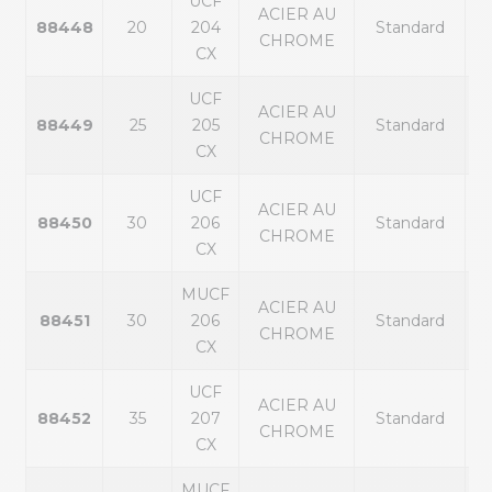
UCF
ACIER AU
p
88448
20
204
Standard
CHROME
ex
CX
UCF
ACIER AU
p
88449
25
205
Standard
CHROME
ex
CX
UCF
ACIER AU
p
88450
30
206
Standard
CHROME
ex
CX
MUCF
ACIER AU
p
88451
30
206
Standard
CHROME
ex
CX
UCF
ACIER AU
p
88452
35
207
Standard
CHROME
ex
CX
MUCF