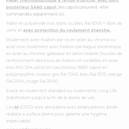
Palier thermoplastique à tenue étanche, avec joint
postérieur
SANS capot
(
les capots peuvent -être
commandés séparément ici
).
Palier en polyamide noir, blanc ou bleu Ral 5005 + fibre de
verre et
avec protection du roulement étanche.
Roulement avec fixation par vis en acier au chrome ou
acier inox; roulement avec fixation par bague excentrique
en acier au chrome; graisseur en laiton nickelé; boucles de
renforcement des trous de fixation et rondelles en acier
inox AISI 304; joints en caoutchouc NBR; capot en
polypropylène couleur gris Ral 7042, bleu Ral 5015, orange
Ral 2004, rouge Ral 3000.
Existe en roulement standard ou roulements Long Life
(lubrification jusqu’à la fin de la durée de vie).
Les
M
UCF/CX sont des paliers avec brides pleines (bride
réalisée a surface pleine pour garantir une hygiène
impeccable).