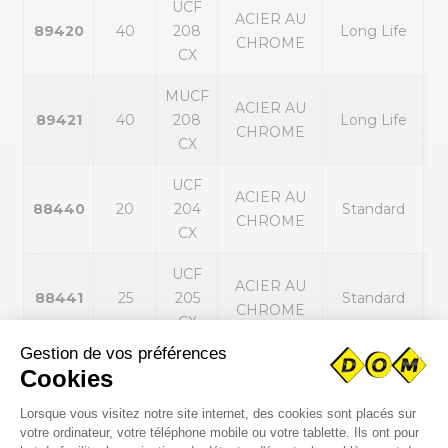
UCF
ACIER AU
89420
40
208
Long Life
CHROME
CX
MUCF
ACIER AU
89421
40
208
Long Life
CHROME
CX
UCF
ACIER AU
p
88440
20
204
Standard
CHROME
ex
CX
UCF
ACIER AU
p
88441
25
205
Standard
CHROME
ex
CX
UCF
ACIER AU
p
88442
30
206
Standard
CHROME
ex
CX