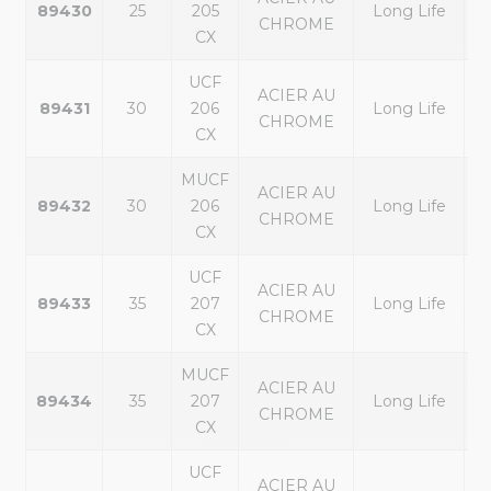
89430
25
205
Long Life
CHROME
ex
CX
UCF
ACIER AU
p
89431
30
206
Long Life
CHROME
ex
CX
MUCF
ACIER AU
p
89432
30
206
Long Life
CHROME
ex
CX
UCF
ACIER AU
p
89433
35
207
Long Life
CHROME
ex
CX
MUCF
ACIER AU
p
89434
35
207
Long Life
CHROME
ex
CX
UCF
ACIER AU
p