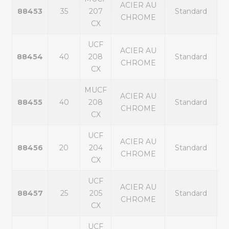
ACIER AU
p
88453
35
207
Standard
CHROME
ex
CX
UCF
ACIER AU
p
88454
40
208
Standard
CHROME
ex
CX
MUCF
ACIER AU
p
88455
40
208
Standard
CHROME
ex
CX
UCF
ACIER AU
p
88456
20
204
Standard
CHROME
ex
CX
UCF
ACIER AU
p
88457
25
205
Standard
CHROME
ex
CX
UCF