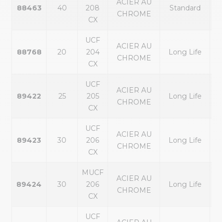
ACIER AU
p
88463
40
208
Standard
CHROME
ex
CX
UCF
ACIER AU
p
88768
20
204
Long Life
CHROME
ex
CX
UCF
ACIER AU
p
89422
25
205
Long Life
CHROME
ex
CX
UCF
ACIER AU
p
89423
30
206
Long Life
CHROME
ex
CX
MUCF
ACIER AU
p
89424
30
206
Long Life
CHROME
ex
CX
UCF