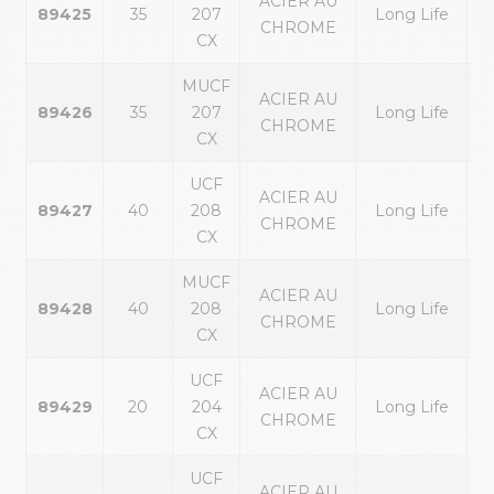
ACIER AU
p
89425
35
207
Long Life
CHROME
ex
CX
MUCF
ACIER AU
p
89426
35
207
Long Life
CHROME
ex
CX
UCF
ACIER AU
p
89427
40
208
Long Life
CHROME
ex
CX
MUCF
ACIER AU
p
89428
40
208
Long Life
CHROME
ex
CX
UCF
ACIER AU
p
89429
20
204
Long Life
CHROME
ex
CX
UCF
ACIER AU
p