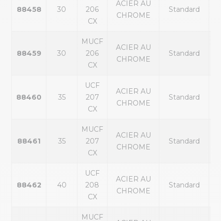
ACIER AU
p
88458
30
206
Standard
CHROME
ex
CX
MUCF
ACIER AU
p
88459
30
206
Standard
CHROME
ex
CX
UCF
ACIER AU
p
88460
35
207
Standard
CHROME
ex
CX
MUCF
ACIER AU
p
88461
35
207
Standard
CHROME
ex
CX
UCF
ACIER AU
p
88462
40
208
Standard
CHROME
ex
CX
MUCF