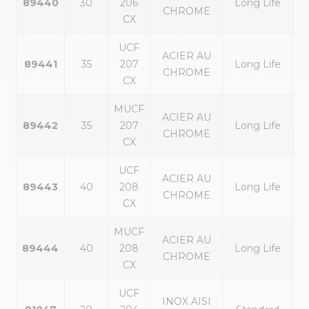
89440
30
206
Long Life
CHROME
ex
CX
UCF
ACIER AU
p
89441
35
207
Long Life
CHROME
ex
CX
MUCF
ACIER AU
p
89442
35
207
Long Life
CHROME
ex
CX
UCF
ACIER AU
p
89443
40
208
Long Life
CHROME
ex
CX
MUCF
ACIER AU
p
89444
40
208
Long Life
CHROME
ex
CX
UCF
INOX AISI