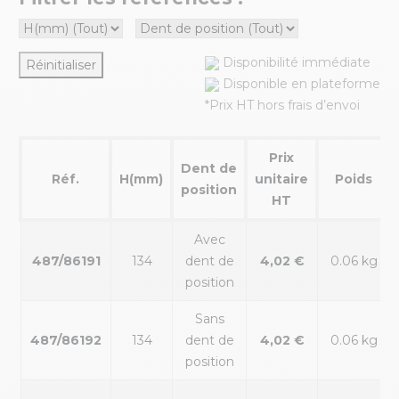
Disponibilité immédiate
Réinitialiser
Disponible en plateforme
*Prix HT hors frais d’envoi
Prix
Dent de
Réf.
H(mm)
unitaire
Poids
position
HT
Avec
487/86191
134
dent de
4,02 €
0.06 kg
position
Sans
487/86192
134
dent de
4,02 €
0.06 kg
position