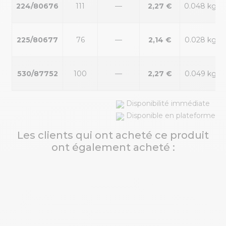
224/80676
111
—
2,27 €
0.048 kg
225/80677
76
—
2,14 €
0.028 kg
530/87752
100
—
2,27 €
0.049 kg
Disponibilité immédiate
Disponible en plateforme
Les clients qui ont acheté ce produit
ont également acheté :