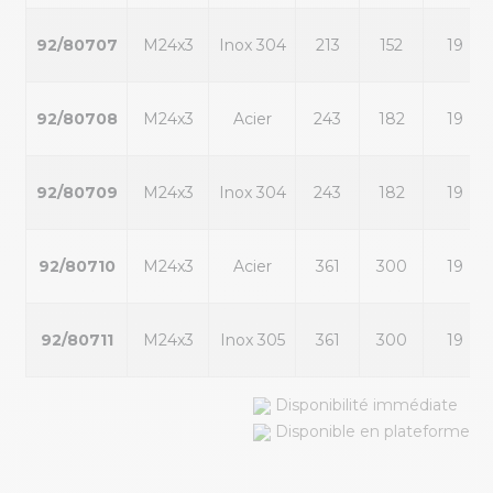
92/80707
M24x3
Inox 304
213
152
19
92/80708
M24x3
Acier
243
182
19
92/80709
M24x3
Inox 304
243
182
19
92/80710
M24x3
Acier
361
300
19
92/80711
M24x3
Inox 305
361
300
19
Disponibilité immédiate
Disponible en plateforme