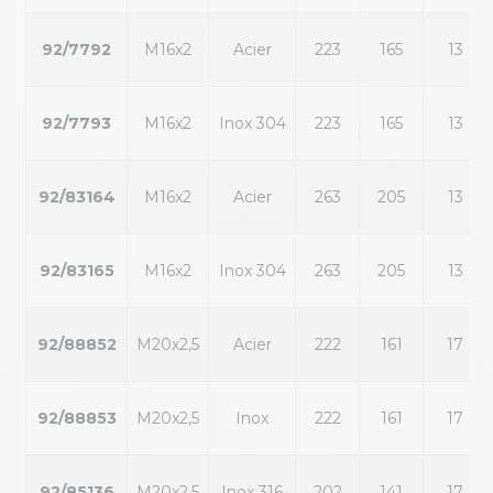
92/7792
M16x2
Acier
223
165
13
92/7793
M16x2
Inox 304
223
165
13
92/83164
M16x2
Acier
263
205
13
92/83165
M16x2
Inox 304
263
205
13
92/88852
M20x2,5
Acier
222
161
17
92/88853
M20x2,5
Inox
222
161
17
92/85136
M20x2,5
Inox 316
202
141
17