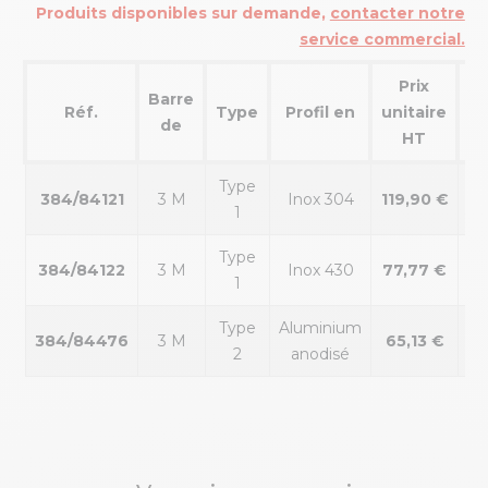
Produits disponibles sur demande,
contacter notre
service commercial.
Prix
Barre
Réf.
Type
Profil en
unitaire
Po
de
HT
Type
384/84121
3 M
Inox 304
119,90 €
2.
1
Type
384/84122
3 M
Inox 430
77,77 €
2.
1
Type
Aluminium
384/84476
3 M
65,13 €
1.
2
anodisé