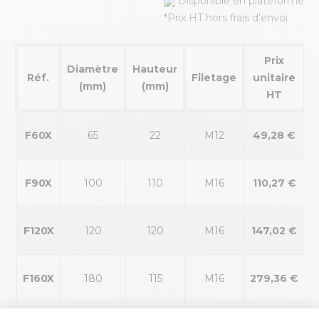
Disponible en plateforme
*Prix HT hors frais d’envoi
Prix
Diamètre
Hauteur
Réf.
Filetage
unitaire
(mm)
(mm)
HT
F60X
65
22
M12
49,28 €
0
F90X
100
110
M16
110,27 €
0
F120X
120
120
M16
147,02 €
1
F160X
180
115
M16
279,36 €