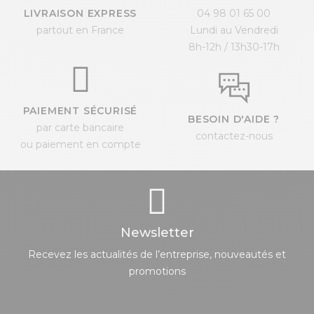
LIVRAISON EXPRESS
04 98 01 65 00
partout en France
Lundi au Vendredi
8h-12h / 13h30-17h
PAIEMENT SÉCURISÉ
BESOIN D'AIDE ?
par carte bancaire
contactez-nous
ou paiement en compte
Newsletter
Recevez les actualités de l’entreprise, nouveautés et
promotions