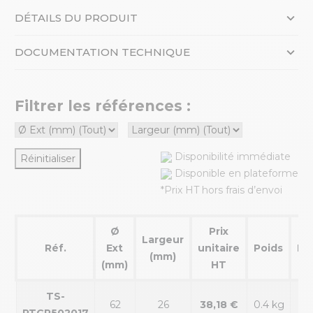
DÉTAILS DU PRODUIT
DOCUMENTATION TECHNIQUE
Filtrer les références :
Disponibilité immédiate
Réinitialiser
Disponible en plateforme
*Prix HT hors frais d’envoi
Ø
Prix
Largeur
Réf.
Ext
unitaire
Poids
Di
(mm)
(mm)
HT
TS-
62
26
38,18 €
0.4 kg