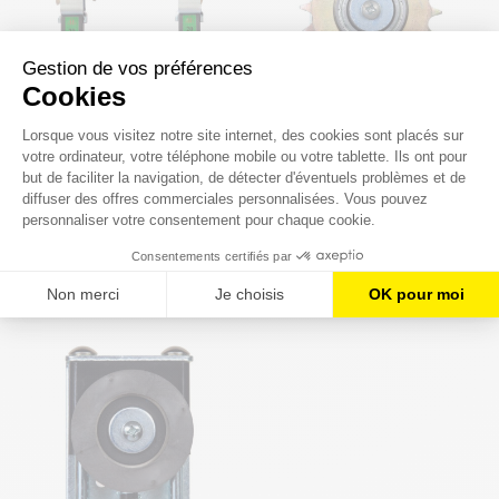
TENDEUR TYPE S AVEC
TENDEUR TYPE TS ÉQUIPÉ
CHAPE POUR PIGNONS
D'UN DISQUE
60,40 €
41,50 €