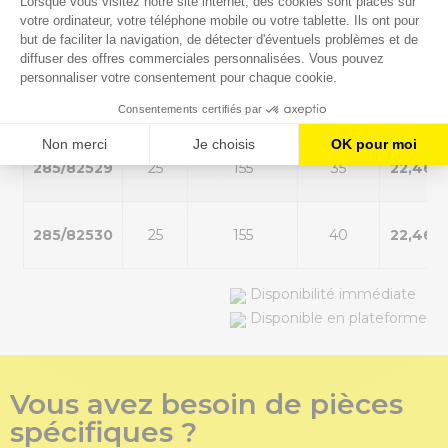
285/82526
25
155
25
22,46 
285/82528
25
155
30
22,46 
285/82529
25
155
35
22,46 
285/82530
25
155
40
22,46 
Disponibilité immédiate
Disponible en plateforme
Vous avez besoin de pièces
spécifiques ?