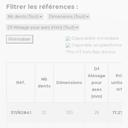
Filtrer les références :
Disponibilité immédiate
Réinitialiser
Disponible en plateforme
*Prix HT hors frais d’envoi
Df
Alésage
Prix
Nb
Réf.
Dimensions
pour
unitair
dents
axes
HT
(mm)
311/82841
21
130
25
17,27 €