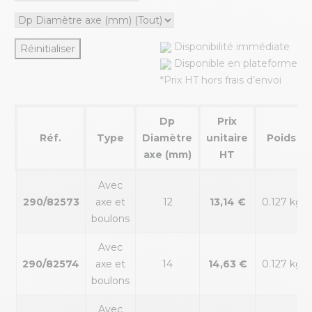
Disponibilité immédiate
Réinitialiser
Disponible en plateforme
*Prix HT hors frais d’envoi
Dp
Prix
Réf.
Type
Diamètre
unitaire
Poids
axe (mm)
HT
Avec
290/82573
axe et
12
13,14 €
0.127 kg
boulons
Avec
290/82574
axe et
14
14,63 €
0.127 kg
boulons
Avec