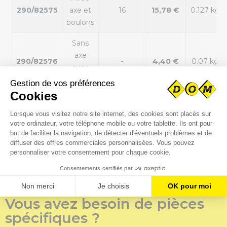
290/82575
axe et
16
15,78 €
0.127 kg
boulons
Sans
axe
290/82576
-
4,40 €
0.07 kg
avec
boulons
Sans
290/82577
axe ni
-
2,81 €
0.021 kg
boulons
Disponibilité immédiate
Disponible en plateforme
Vous avez besoin de pièces
spécifiques ?