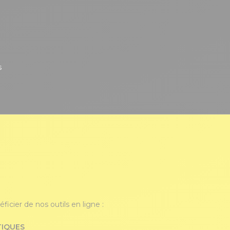
s
icier de nos outils en ligne :
TIQUES