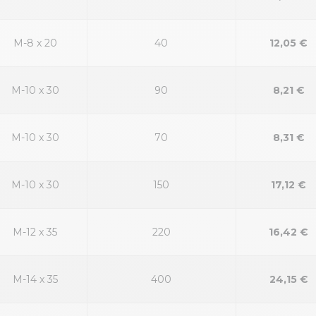
M-8 x 20
40
12,05 €
M-10 x 30
90
8,21 €
M-10 x 30
70
8,31 €
M-10 x 30
150
17,12 €
M-12 x 35
220
16,42 €
M-14 x 35
400
24,15 €