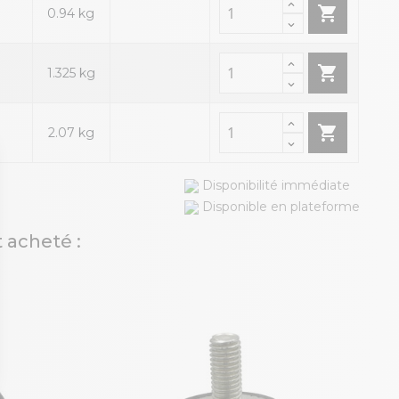

0.94 kg

1.325 kg

2.07 kg
Disponibilité immédiate
Disponible en plateforme
 acheté :