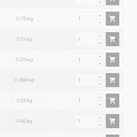

0.175 kg

0.21 kg

0.215 kg

0.288 kg

0.39 kg

0.66 kg