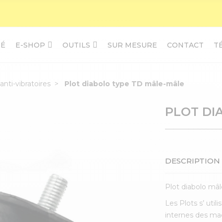
TÉ
E-SHOP
OUTILS
SUR MESURE
CONTACT
T
anti-vibratoires
Plot diabolo type TD mâle-mâle
PLOT DI
DESCRIPTION
Plot diabolo mâl
Les Plots s’ uti
internes des ma