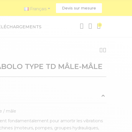
Devis sur mesure
Français
0
ÉLÉCHARGEMENTS
ABOLO TYPE TD MÂLE-MÂLE
e / mâle
lisent fondamentalement pour amortir les vibrations
chines (moteurs, pompes, groupes hydrauliques,