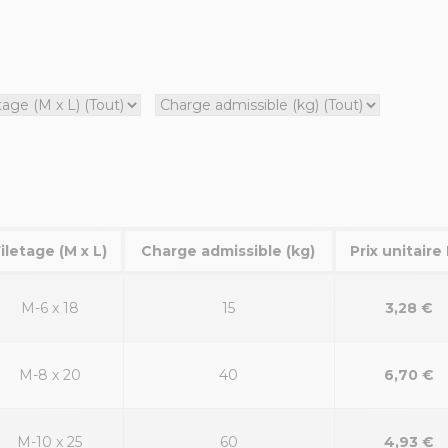
iletage (M x L)
Charge admissible (kg)
Prix unitaire
M-6 x 18
15
3,28 €
M-8 x 20
40
6,70 €
M-10 x 25
60
4,93 €