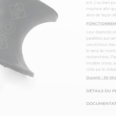
ect…) ou bien po
machine afin que
alors de façon al
FONCTIONNEM
Leur élasticité 
parallèles aux a
caoutchouc trava
le sens du montag
recherchées. Par
modèle choisi, soi
côté sur le châss
Dureté : 50 Sh
DÉTAILS DU 
DOCUMENTAT