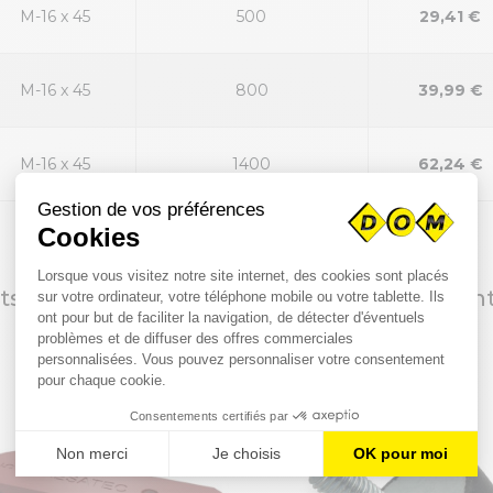
M-16 x 45
500
29,41 €
M-16 x 45
800
39,99 €
M-16 x 45
1400
62,24 €
nts qui ont acheté ce produit ont également