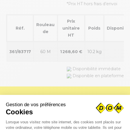
*Prix HT hors frais d’envoi
Prix
Rouleau
Réf.
unitaire
Poids
Disponibl
de
HT
361/83717
60 M
1 268,60 €
10.2 kg
Disponibilité immédiate
Disponible en plateforme
Vous avez besoin de pièces
spécifiques ?
Téléchargez immédiatement vos fichiers CAO pour un
traitement rapide de votre demande par notre bureau