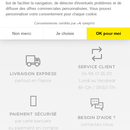
d’étude.
Demander un devis en ligne
SERVICE CLIENT
LIVRAISON EXPRESS
04 98 01 65 00
partout en France
Lundi au Vendredi
8h-12h / 13h30-17h
PAIEMENT SÉCURISÉ
BESOIN D'AIDE ?
par carte bancaire
contactez-nous
ou paiement en compte