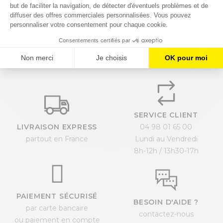
d’étude.
Demander un devis en ligne
SERVICE CLIENT
LIVRAISON EXPRESS
04 98 01 65 00
partout en France
Lundi au Vendredi
8h-12h / 13h30-17h
PAIEMENT SÉCURISÉ
BESOIN D'AIDE ?
par carte bancaire
contactez-nous
ou paiement en compte