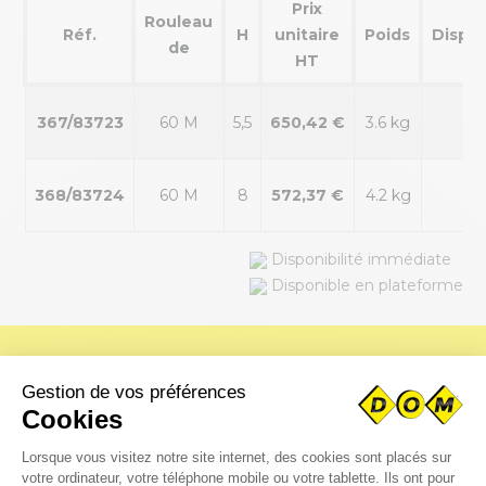
Prix
Rouleau
Réf.
H
unitaire
Poids
Dispon
de
HT
367/83723
60 M
5,5
650,42 €
3.6 kg
368/83724
60 M
8
572,37 €
4.2 kg
Disponibilité immédiate
Disponible en plateforme
Vous avez besoin de pièces
spécifiques ?
Téléchargez immédiatement vos fichiers CAO pour un
traitement rapide de votre demande par notre bureau