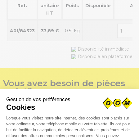
Réf.
unitaire
Poids
Disponible
Ach
HT
401/84323
33,89 €
0.51 kg
Disponibilité immédiate
Disponible en plateforme
Vous avez besoin de pièces
spécifiques ?
Téléchargez immédiatement vos fichiers CAO pour un
traitement rapide de votre demande par notre bureau
d’étude.