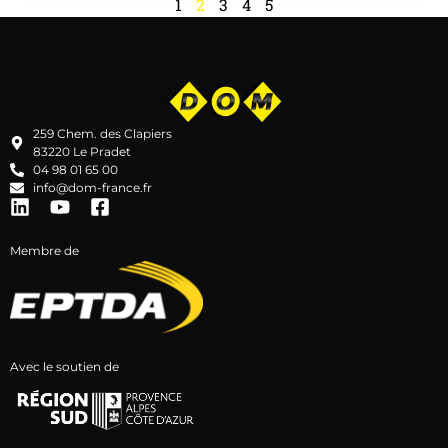
1
2
3
4
5
259 Chem. des Clapiers
83220 Le Pradet
04 98 01 65 00
info@dom-france.fr
Membre de
Avec le soutien de